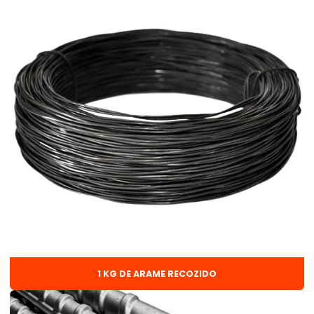
Arame recozido aço
Arame recozido para amarrar ferragem
Arame recozido para construção
Arame recozido torcido 1kg
Arame recozido trançado
Arame solda mig
Arame solda mig 0 8
Arame solda mig 1 0
Arame solda mig 1 0 15kg
Arame solda mig com gás
Arame solda mig sem gás
1 KG DE ARAME RECOZIDO
Barra chata 3 8