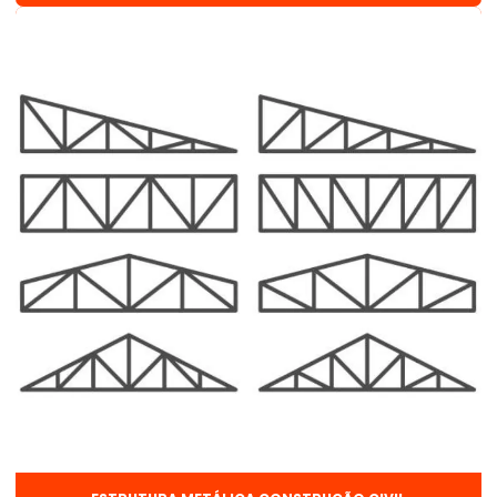
Discos de corte
Distribuidor de arame de solda
Distribuidor de arame de solda mig
Distribuidor de arames e pregos
Distribuidor de discos de corte
Distribuidor de discos de corte e desbaste
Distribuidor de solda mig
Distribuidor de tubos de aço
Distribuidor de tubos de aço carbono
Distribuidor de tubos galvanizados
Distribuidor de vergalhão