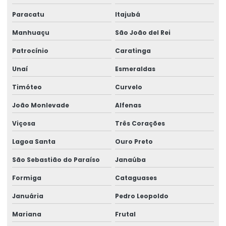
Paracatu
Itajubá
Manhuaçu
São João del Rei
Patrocínio
Caratinga
Unaí
Esmeraldas
Timóteo
Curvelo
João Monlevade
Alfenas
Viçosa
Três Corações
Lagoa Santa
Ouro Preto
São Sebastião do Paraíso
Janaúba
Formiga
Cataguases
Januária
Pedro Leopoldo
Mariana
Frutal