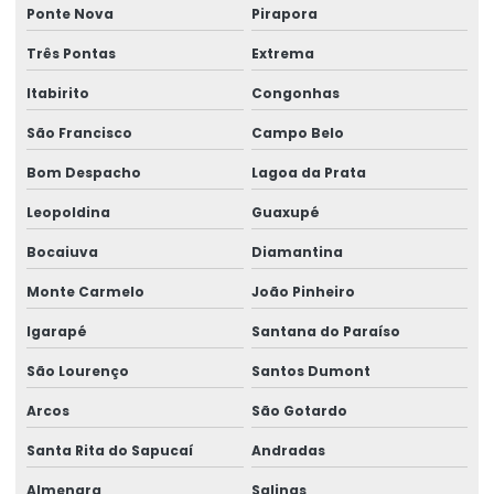
Ponte Nova
Pirapora
Três Pontas
Extrema
Itabirito
Congonhas
São Francisco
Campo Belo
Bom Despacho
Lagoa da Prata
Leopoldina
Guaxupé
Bocaiuva
Diamantina
Monte Carmelo
João Pinheiro
Igarapé
Santana do Paraíso
São Lourenço
Santos Dumont
Arcos
São Gotardo
Santa Rita do Sapucaí
Andradas
Almenara
Salinas