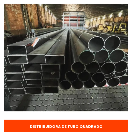
Chapas lisas galvanizadas
Cobertura metálica para galpão
Comprar vergalhão
Corte e dobra
Corte e dobra de aço
Corte e dobra de aço para construção civil
Corte e dobra de aço na obra
Corte e dobra de aço preço
Corte e dobra de ferragens
Corte e dobra de vergalhão
Custo galpão estrutura metálica
DISTRIBUIDORA DE TUBO QUADRADO
Disco de desbaste para ferro