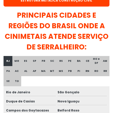
ESTRUTURA METÁLICA CONSTRUÇÃO CIVIL
Distribuidora arame mig
Distribuidora de arame recozido sp
PRINCIPAIS CIDADES E
Distribuidora de solda mig
REGIÕES DO BRASIL ONDE A
Distribuidora de tela soldada
CINIMETAIS ATENDE SERVIÇO
Distribuidora de treliça
DE SERRALHEIRO:
Distribuidora de tubo quadrado
GO e
Distribuidora de tubos de aço
RJ
MG
ES
SP
PR
SC
RS
PE
BA
CE
AM
DF
Distribuidora de tubos galvanizados
PA
AC
AL
AP
MA
MT
MS
PB
PI
RN
RO
RR
Empresa de estrutura metálica
SE
TO
Empresa de perfil metálico
Rio de Janeiro
São Gonçalo
Empresa que faz estrutura metálica
Duque de Caxias
Nova Iguaçu
Estrutura metálica construção
Campos dos Goytacazes
Belford Roxo