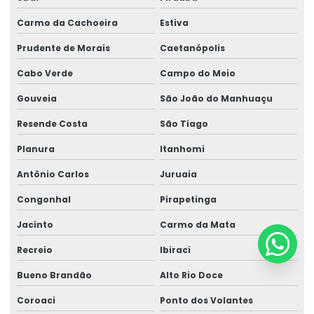
Carmo da Cachoeira
Estiva
Prudente de Morais
Caetanópolis
Cabo Verde
Campo do Meio
Gouveia
São João do Manhuaçu
Resende Costa
São Tiago
Planura
Itanhomi
Antônio Carlos
Juruaia
Congonhal
Pirapetinga
Jacinto
Carmo da Mata
Recreio
Ibiraci
Bueno Brandão
Alto Rio Doce
Coroaci
Ponto dos Volantes