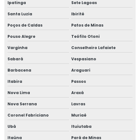
Ipatinga
Sete Lagoas
Santa Luzia
Ibirité
Poços de Caldas
Patos de Minas
Pouso Alegre
Teófilo Otoni
Varginha
Conselheiro Lafaiete
Sabará
Vespasiano
Barbacena
Araguari
Itabira
Passos
Nova Lima
Araxá
Nova Serrana
Lavras
Coronel Fabriciano
Muriaé
Ubá
Ituiutaba
Itaúna
Pará de Minas