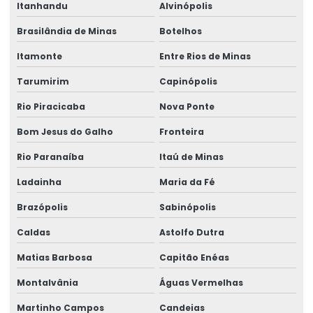
Itanhandu
Alvinópolis
Brasilândia de Minas
Botelhos
Itamonte
Entre Rios de Minas
Tarumirim
Capinópolis
Rio Piracicaba
Nova Ponte
Bom Jesus do Galho
Fronteira
Rio Paranaíba
Itaú de Minas
Ladainha
Maria da Fé
Brazópolis
Sabinópolis
Caldas
Astolfo Dutra
Matias Barbosa
Capitão Enéas
Montalvânia
Águas Vermelhas
Martinho Campos
Candeias