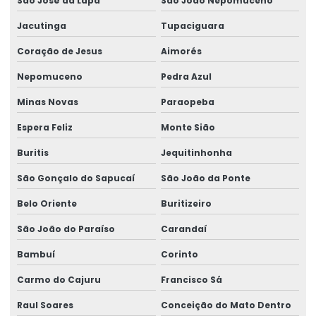
São José da Lapa
São João Nepomuceno
Jacutinga
Tupaciguara
Coração de Jesus
Aimorés
Nepomuceno
Pedra Azul
Minas Novas
Paraopeba
Espera Feliz
Monte Sião
Buritis
Jequitinhonha
São Gonçalo do Sapucaí
São João da Ponte
Belo Oriente
Buritizeiro
São João do Paraíso
Carandaí
Bambuí
Corinto
Carmo do Cajuru
Francisco Sá
Raul Soares
Conceição do Mato Dentro