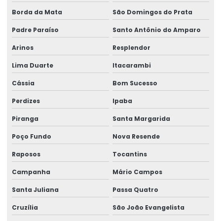
Borda da Mata
São Domingos do Prata
Padre Paraíso
Santo Antônio do Amparo
Arinos
Resplendor
Lima Duarte
Itacarambi
Cássia
Bom Sucesso
Perdizes
Ipaba
Piranga
Santa Margarida
Poço Fundo
Nova Resende
Raposos
Tocantins
Campanha
Mário Campos
Santa Juliana
Passa Quatro
Cruzília
São João Evangelista