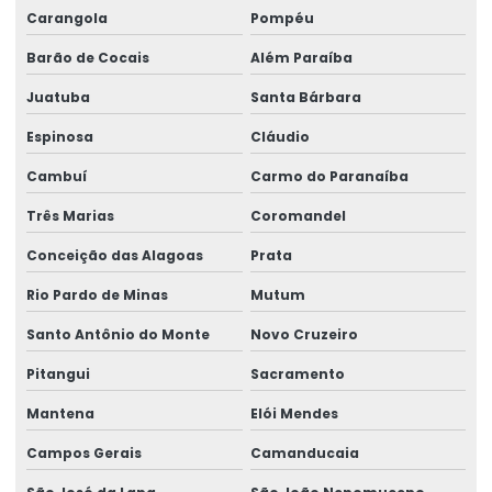
Carangola
Pompéu
Barão de Cocais
Além Paraíba
Juatuba
Santa Bárbara
Espinosa
Cláudio
Cambuí
Carmo do Paranaíba
Três Marias
Coromandel
Conceição das Alagoas
Prata
Rio Pardo de Minas
Mutum
Santo Antônio do Monte
Novo Cruzeiro
Pitangui
Sacramento
Mantena
Elói Mendes
Campos Gerais
Camanducaia