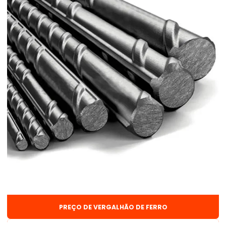
Barra mecânica 1 2
Barra redonda
Barra de vergalhão
Barra de vergalhão 3 8
Cantoneira aço
Chapa fina frio
Chapa fina frio preço
Chapa fina quente
Chapa lisa preço
Chapa xadrez aço
Chapa xadrez de ferro
PREÇO DE VERGALHÃO DE FERRO