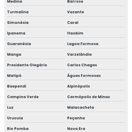
Medina
Barroso
Turmalina
Vazante
Simonésia
Caraí
Ipanema
Itaobim
Guaranésia
Lagoa Formosa
Manga
Varzelândia
Presidente Olegário
Carlos Chagas
Matipó
Águas Formosas
Baependi
Alpinópolis
Campina Verde
Carmópolis de Minas
Luz
Malacacheta
Urucuia
Peçanha
Rio Pomba
Nova Era