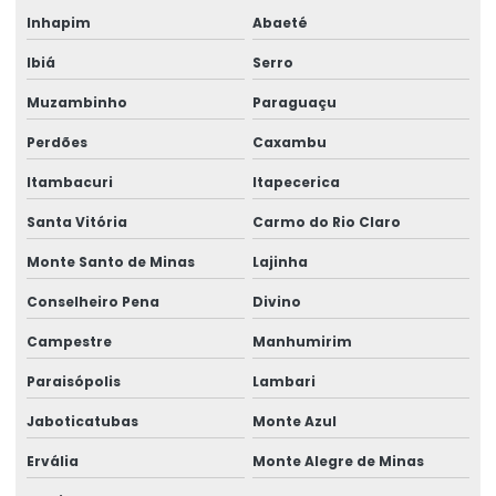
Inhapim
Abaeté
Ibiá
Serro
Muzambinho
Paraguaçu
Perdões
Caxambu
Itambacuri
Itapecerica
Santa Vitória
Carmo do Rio Claro
Monte Santo de Minas
Lajinha
Conselheiro Pena
Divino
Campestre
Manhumirim
Paraisópolis
Lambari
Jaboticatubas
Monte Azul
Ervália
Monte Alegre de Minas