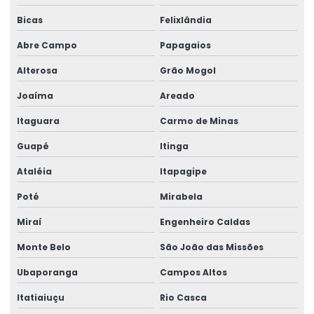
Bicas
Felixlândia
Abre Campo
Papagaios
Alterosa
Grão Mogol
Joaíma
Areado
Itaguara
Carmo de Minas
Guapé
Itinga
Ataléia
Itapagipe
Poté
Mirabela
Miraí
Engenheiro Caldas
Monte Belo
São João das Missões
Ubaporanga
Campos Altos
Itatiaiuçu
Rio Casca