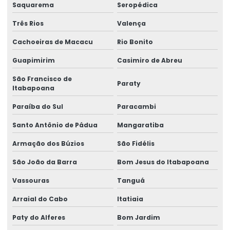
Fornecedor viga de aço
Saquarema
Seropédica
Fornecedores arame mig
Três Rios
Valença
Fornecedores de tubos quadrados
Cachoeiras de Macacu
Rio Bonito
Guapimirim
Casimiro de Abreu
Fornecedores de tubos retangulares
São Francisco de
Malha pop gerdau
Paraty
Itabapoana
Malha pop para laje
Paraíba do Sul
Paracambi
Malha pop preço
Santo Antônio de Pádua
Mangaratiba
Perfil metálico i
Armação dos Búzios
São Fidélis
Perfil metálico u
São João da Barra
Bom Jesus do Itabapoana
Vassouras
Tanguá
Perfil metálico w valor
Arraial do Cabo
Itatiaia
Perfil pudc
Paty do Alferes
Bom Jardim
Perfis metálicos