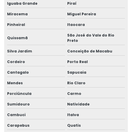
Iguaba Grande
Piraí
Perfis metálicos gerdau
Miracema
Miguel Pereira
Perfis metálicos para pilares
Pinheiral
Itaocara
Perfis metálicos para vigas
São José do Vale do Rio
Quissamã
Preto
Preço vergalhão 10mm
Silva Jardim
Conceição de Macabu
Preço de vergalhão de ferro
Cordeiro
Porto Real
Produtos de serralheria
Cantagalo
Sapucaia
Serviço de serralheiro
Mendes
Rio Claro
Tela soldada nervurada
Porciúncula
Carmo
Tela soldada preço
Sumidouro
Natividade
Tela soldada preço por metro
Cambuci
Italva
Tela soldada q 61 preço
Carapebus
Quatis