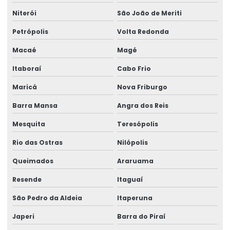
Estrutura metálica construção civil
Niterói
São João de Meriti
Estrutura metálica galpão
Petrópolis
Volta Redonda
Macaé
Magé
Estrutura metálica galpão industrial
Itaboraí
Cabo Frio
Estrutura metálica galpão valor
Maricá
Nova Friburgo
Estrutura metálica industrial
Barra Mansa
Angra dos Reis
Fornecedor de estrutura metálica
Mesquita
Teresópolis
Fornecedor de lajes treliçadas
Rio das Ostras
Nilópolis
Fornecedor de solda
Queimados
Araruama
Fornecedor de treliça
Resende
Itaguaí
Fornecedor de tubos de aço
São Pedro da Aldeia
Itaperuna
Fornecedor de vergalhão
Japeri
Barra do Piraí