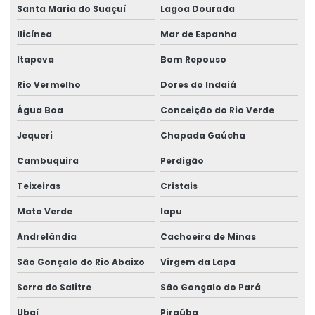
Santa Maria do Suaçuí
Lagoa Dourada
Ilicínea
Mar de Espanha
Itapeva
Bom Repouso
Rio Vermelho
Dores do Indaiá
Água Boa
Conceição do Rio Verde
Jequeri
Chapada Gaúcha
Cambuquira
Perdigão
Teixeiras
Cristais
Mato Verde
Iapu
Andrelândia
Cachoeira de Minas
São Gonçalo do Rio Abaixo
Virgem da Lapa
Serra do Salitre
São Gonçalo do Pará
Ubaí
Piraúba