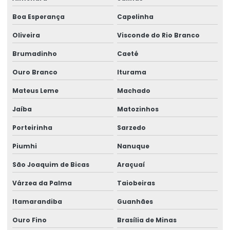
Boa Esperança
Capelinha
Oliveira
Visconde do Rio Branco
Brumadinho
Caeté
Ouro Branco
Iturama
Mateus Leme
Machado
Jaíba
Matozinhos
Porteirinha
Sarzedo
Piumhi
Nanuque
São Joaquim de Bicas
Araçuaí
Várzea da Palma
Taiobeiras
Itamarandiba
Guanhães
Ouro Fino
Brasília de Minas