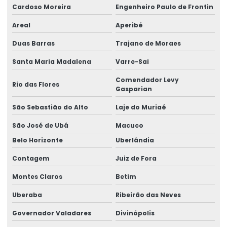
Tela soldada q 92
Cardoso Moreira
Engenheiro Paulo de Frontin
Tela soldada valor
Areal
Aperibé
Treliça nervurada
Duas Barras
Trajano de Moraes
Tubo de aço quadrado
Santa Maria Madalena
Varre-Sai
Comendador Levy
Tubo de aço redondo
Rio das Flores
Gasparian
Tubo de aço retangular
São Sebastião do Alto
Laje do Muriaé
Tubo quadrado
São José de Ubá
Macuco
Belo Horizonte
Uberlândia
Tubo quadrado de aço
Contagem
Juiz de Fora
Valor perfil metálico
Montes Claros
Betim
Uberaba
Ribeirão das Neves
Governador Valadares
Divinópolis