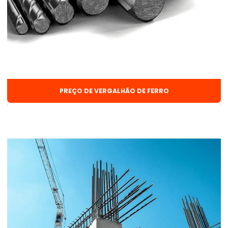
Arame solda mig 0 8
Arame solda mig 1 0
Arame solda mig 1 0 15kg
Arame solda mig com gás
Arame solda mig sem gás
PREÇO DE VERGALHÃO DE FERRO
Barra chata 3 8
Barra mecânica 1 2
Barra redonda
Barra de vergalhão
Barra de vergalhão 3 8
Cantoneira aço