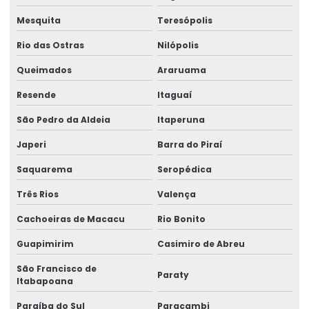
Fornecedor de estrutura metálica
Mesquita
Teresópolis
Fornecedor de lajes treliçadas
Rio das Ostras
Nilópolis
Fornecedor de solda
Queimados
Araruama
Fornecedor de treliça
Resende
Itaguaí
Fornecedor de tubos de aço
São Pedro da Aldeia
Itaperuna
Fornecedor de vergalhão
Japeri
Barra do Piraí
Fornecedor viga de aço
Saquarema
Seropédica
Fornecedores arame mig
Três Rios
Valença
Fornecedores de tubos quadrados
Cachoeiras de Macacu
Rio Bonito
Guapimirim
Casimiro de Abreu
Fornecedores de tubos retangulares
São Francisco de
Malha pop gerdau
Paraty
Itabapoana
Malha pop para laje
Paraíba do Sul
Paracambi