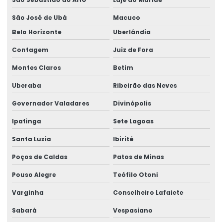
Tubo quadrado
São José de Ubá
Macuco
Belo Horizonte
Uberlândia
Tubo quadrado de aço
Contagem
Juiz de Fora
Valor perfil metálico
Montes Claros
Betim
Uberaba
Ribeirão das Neves
Governador Valadares
Divinópolis
Ipatinga
Sete Lagoas
Santa Luzia
Ibirité
Poços de Caldas
Patos de Minas
Pouso Alegre
Teófilo Otoni
Varginha
Conselheiro Lafaiete
Sabará
Vespasiano