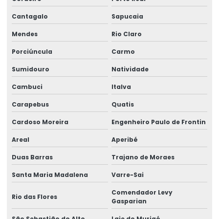
Produtos de serralheria
Cantagalo
Sapucaia
Serviço de serralheiro
Mendes
Rio Claro
Tela soldada nervurada
Porciúncula
Carmo
Tela soldada preço
Sumidouro
Natividade
Tela soldada preço por metro
Cambuci
Italva
Tela soldada q 61 preço
Carapebus
Quatis
Tela soldada q 92
Cardoso Moreira
Engenheiro Paulo de Frontin
Tela soldada valor
Areal
Aperibé
Treliça nervurada
Duas Barras
Trajano de Moraes
Tubo de aço quadrado
Santa Maria Madalena
Varre-Sai
Comendador Levy
Tubo de aço redondo
Rio das Flores
Gasparian
Tubo de aço retangular
São Sebastião do Alto
Laje do Muriaé