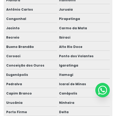
Planura
Itanhomi
Antônio Carlos
Juruaia
Congonhal
Pirapetinga
Jacinto
Carmo da Mata
Recreio
Ibiraci
Bueno Brandão
Alto Rio Doce
Coroaci
Ponto dos Volantes
Conceição dos Ouros
Igaratinga
Eugenópolis
Itamogi
Pedralva
Icaraí de Minas
Capim Branco
Canápolis
Urucânia
Ninheira
Porto Firme
Delta