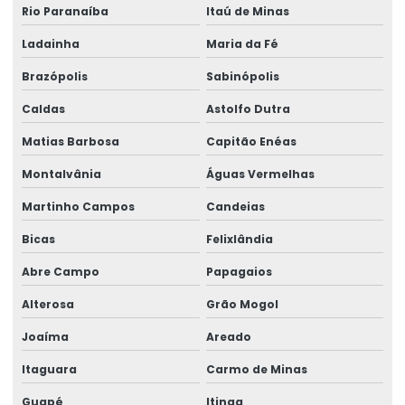
Rio Paranaíba
Itaú de Minas
Ladainha
Maria da Fé
Brazópolis
Sabinópolis
Caldas
Astolfo Dutra
Matias Barbosa
Capitão Enéas
Montalvânia
Águas Vermelhas
Martinho Campos
Candeias
Bicas
Felixlândia
Abre Campo
Papagaios
Alterosa
Grão Mogol
Joaíma
Areado
Itaguara
Carmo de Minas
Guapé
Itinga