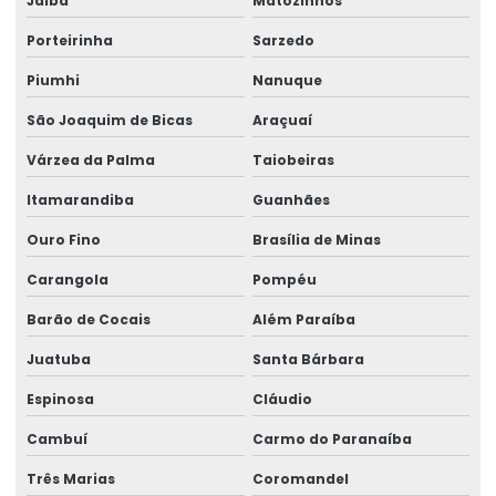
Jaíba
Matozinhos
Porteirinha
Sarzedo
Piumhi
Nanuque
São Joaquim de Bicas
Araçuaí
Várzea da Palma
Taiobeiras
Itamarandiba
Guanhães
Ouro Fino
Brasília de Minas
Carangola
Pompéu
Barão de Cocais
Além Paraíba
Juatuba
Santa Bárbara
Espinosa
Cláudio
Cambuí
Carmo do Paranaíba
Três Marias
Coromandel