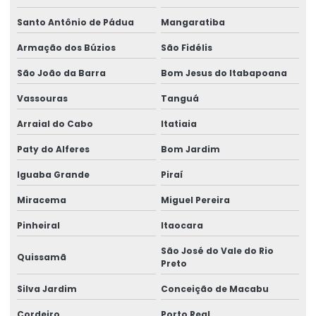
Malha pop preço
Santo Antônio de Pádua
Mangaratiba
Perfil metálico i
Armação dos Búzios
São Fidélis
Perfil metálico u
São João da Barra
Bom Jesus do Itabapoana
Vassouras
Tanguá
Perfil metálico w valor
Arraial do Cabo
Itatiaia
Perfil pudc
Paty do Alferes
Bom Jardim
Perfis metálicos
Iguaba Grande
Piraí
Perfis metálicos gerdau
Miracema
Miguel Pereira
Perfis metálicos para pilares
Pinheiral
Itaocara
Perfis metálicos para vigas
São José do Vale do Rio
Quissamã
Preto
Preço vergalhão 10mm
Silva Jardim
Conceição de Macabu
Preço de vergalhão de ferro
Cordeiro
Porto Real