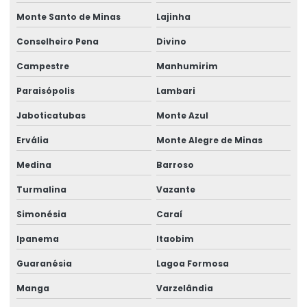
Monte Santo de Minas
Lajinha
Conselheiro Pena
Divino
Campestre
Manhumirim
Paraisópolis
Lambari
Jaboticatubas
Monte Azul
Ervália
Monte Alegre de Minas
Medina
Barroso
Turmalina
Vazante
Simonésia
Caraí
Ipanema
Itaobim
Guaranésia
Lagoa Formosa
Manga
Varzelândia