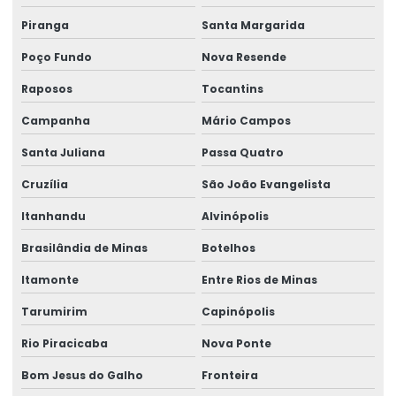
Piranga
Santa Margarida
Poço Fundo
Nova Resende
Raposos
Tocantins
Campanha
Mário Campos
Santa Juliana
Passa Quatro
Cruzília
São João Evangelista
Itanhandu
Alvinópolis
Brasilândia de Minas
Botelhos
Itamonte
Entre Rios de Minas
Tarumirim
Capinópolis
Rio Piracicaba
Nova Ponte
Bom Jesus do Galho
Fronteira