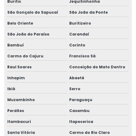
Buritis
Jequitinhonha
São Gonçalo do Sapucaí
São João da Ponte
Belo Oriente
Buritizeiro
São João do Paraíso
Carandaí
Bambuí
Corinto
Carmo do Cajuru
Francisco Sá
Raul Soares
Conceição do Mato Dentro
Inhapim
Abaeté
Ibiá
Serro
Muzambinho
Paraguaçu
Perdões
Caxambu
Itambacuri
Itapecerica
Santa Vitória
Carmo do Rio Claro