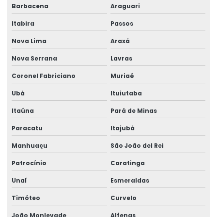
Barbacena
Araguari
Itabira
Passos
Nova Lima
Araxá
Nova Serrana
Lavras
Coronel Fabriciano
Muriaé
Ubá
Ituiutaba
Itaúna
Pará de Minas
Paracatu
Itajubá
Manhuaçu
São João del Rei
Patrocínio
Caratinga
Unaí
Esmeraldas
Timóteo
Curvelo
João Monlevade
Alfenas