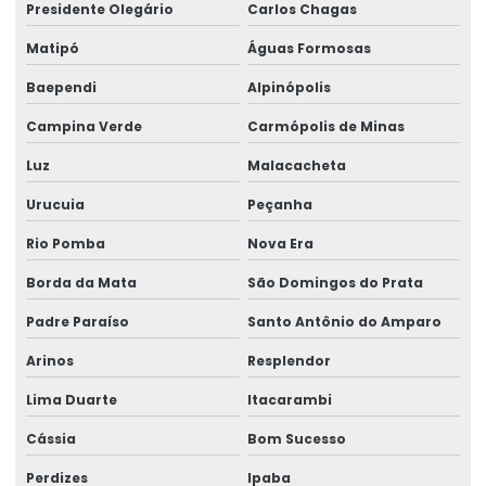
Presidente Olegário
Carlos Chagas
Matipó
Águas Formosas
Baependi
Alpinópolis
Campina Verde
Carmópolis de Minas
Luz
Malacacheta
Urucuia
Peçanha
Rio Pomba
Nova Era
Borda da Mata
São Domingos do Prata
Padre Paraíso
Santo Antônio do Amparo
Arinos
Resplendor
Lima Duarte
Itacarambi
Cássia
Bom Sucesso
Perdizes
Ipaba