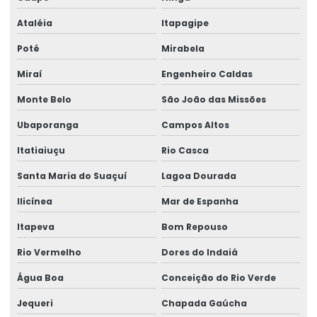
Ataléia
Itapagipe
Poté
Mirabela
Miraí
Engenheiro Caldas
Monte Belo
São João das Missões
Ubaporanga
Campos Altos
Itatiaiuçu
Rio Casca
Santa Maria do Suaçuí
Lagoa Dourada
Ilicínea
Mar de Espanha
Itapeva
Bom Repouso
Rio Vermelho
Dores do Indaiá
Água Boa
Conceição do Rio Verde
Jequeri
Chapada Gaúcha