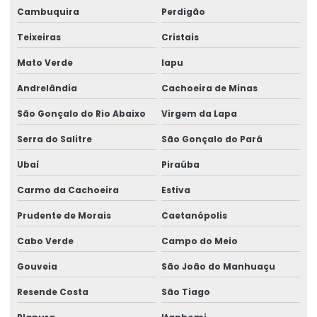
Cambuquira
Perdigão
Teixeiras
Cristais
Mato Verde
Iapu
Andrelândia
Cachoeira de Minas
São Gonçalo do Rio Abaixo
Virgem da Lapa
Serra do Salitre
São Gonçalo do Pará
Ubaí
Piraúba
Carmo da Cachoeira
Estiva
Prudente de Morais
Caetanópolis
Cabo Verde
Campo do Meio
Gouveia
São João do Manhuaçu
Resende Costa
São Tiago