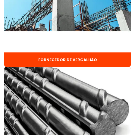
Chapa fina frio
Chapa fina frio preço
Chapa fina quente
Chapa lisa preço
Chapa xadrez aço
Chapa xadrez de ferro
FORNECEDOR DE VERGALHÃO
Chapas lisas galvanizadas
Cobertura metálica para galpão
Comprar vergalhão
Corte e dobra
Corte e dobra de aço
Corte e dobra de aço para construção civil