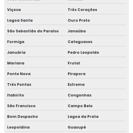
Viçosa
Três Corações
Lagoa Santa
Ouro Preto
São Sebastião do Paraíso
Janaúba
Formiga
Cataguases
Januária
Pedro Leopoldo
Mariana
Frutal
Ponte Nova
Pirapora
Três Pontas
Extrema
Itabirito
Congonhas
São Francisco
Campo Belo
Bom Despacho
Lagoa da Prata
Leopoldina
Guaxupé