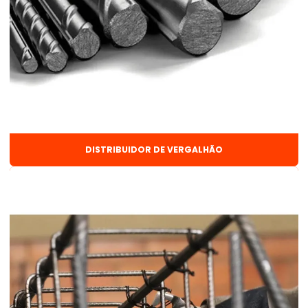
Corte e dobra de aço na obra
Corte e dobra de aço preço
Corte e dobra de ferragens
Corte e dobra de vergalhão
Custo galpão estrutura metálica
DISTRIBUIDOR DE VERGALHÃO
Disco de desbaste para ferro
Discos de corte
Distribuidor de arame de solda
Distribuidor de arame de solda mig
Distribuidor de arames e pregos
Distribuidor de discos de corte