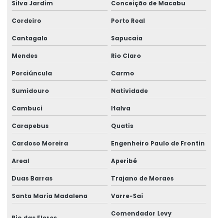
Silva Jardim
Conceição de Macabu
Preço de vergalhão de ferro
Cordeiro
Porto Real
Produtos de serralheria
Cantagalo
Sapucaia
Serviço de serralheiro
Mendes
Rio Claro
Tela soldada nervurada
Porciúncula
Carmo
Tela soldada preço
Sumidouro
Natividade
Tela soldada preço por metro
Cambuci
Italva
Tela soldada q 61 preço
Carapebus
Quatis
Tela soldada q 92
Cardoso Moreira
Engenheiro Paulo de Frontin
Tela soldada valor
Areal
Aperibé
Treliça nervurada
Duas Barras
Trajano de Moraes
Tubo de aço quadrado
Santa Maria Madalena
Varre-Sai
Comendador Levy
Tubo de aço redondo
Rio das Flores