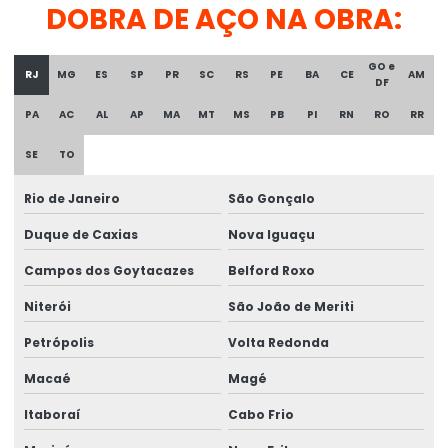
DOBRA DE AÇO NA OBRA:
Distribuidora de tubo quadrado
GO e
Distribuidora de tubos de aço
RJ
MG
ES
SP
PR
SC
RS
PE
BA
CE
AM
DF
Distribuidora de tubos galvanizados
PA
AC
AL
AP
MA
MT
MS
PB
PI
RN
RO
RR
Empresa de estrutura metálica
SE
TO
Empresa de perfil metálico
Rio de Janeiro
São Gonçalo
Empresa que faz estrutura metálica
Duque de Caxias
Nova Iguaçu
Estrutura metálica construção
Campos dos Goytacazes
Belford Roxo
Estrutura metálica construção civil
Niterói
São João de Meriti
Estrutura metálica galpão
Petrópolis
Volta Redonda
Macaé
Magé
Estrutura metálica galpão industrial
Itaboraí
Cabo Frio
Estrutura metálica galpão valor