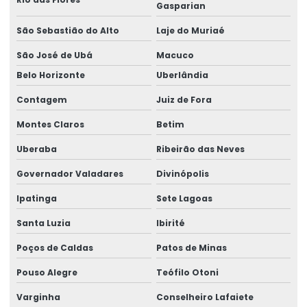
Gasparian
Tubo de aço retangular
São Sebastião do Alto
Laje do Muriaé
Tubo quadrado
São José de Ubá
Macuco
Belo Horizonte
Uberlândia
Tubo quadrado de aço
Contagem
Juiz de Fora
Valor perfil metálico
Montes Claros
Betim
Uberaba
Ribeirão das Neves
Governador Valadares
Divinópolis
Ipatinga
Sete Lagoas
Santa Luzia
Ibirité
Poços de Caldas
Patos de Minas
Pouso Alegre
Teófilo Otoni
Varginha
Conselheiro Lafaiete