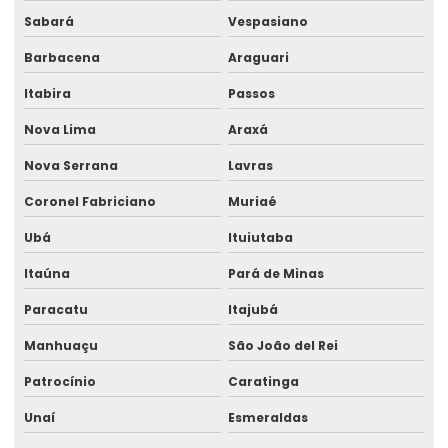
Sabará
Vespasiano
Barbacena
Araguari
Itabira
Passos
Nova Lima
Araxá
Nova Serrana
Lavras
Coronel Fabriciano
Muriaé
Ubá
Ituiutaba
Itaúna
Pará de Minas
Paracatu
Itajubá
Manhuaçu
São João del Rei
Patrocínio
Caratinga
Unaí
Esmeraldas