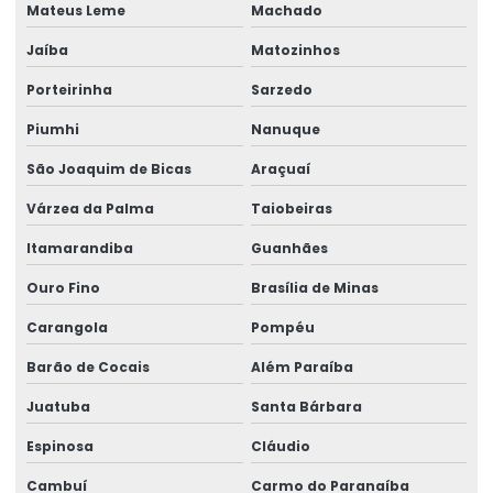
Mateus Leme
Machado
Jaíba
Matozinhos
Porteirinha
Sarzedo
Piumhi
Nanuque
São Joaquim de Bicas
Araçuaí
Várzea da Palma
Taiobeiras
Itamarandiba
Guanhães
Ouro Fino
Brasília de Minas
Carangola
Pompéu
Barão de Cocais
Além Paraíba
Juatuba
Santa Bárbara
Espinosa
Cláudio
Cambuí
Carmo do Paranaíba