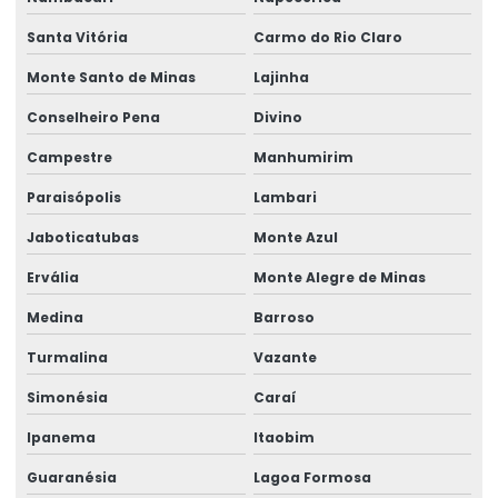
Santa Vitória
Carmo do Rio Claro
Monte Santo de Minas
Lajinha
Conselheiro Pena
Divino
Campestre
Manhumirim
Paraisópolis
Lambari
Jaboticatubas
Monte Azul
Ervália
Monte Alegre de Minas
Medina
Barroso
Turmalina
Vazante
Simonésia
Caraí
Ipanema
Itaobim
Guaranésia
Lagoa Formosa