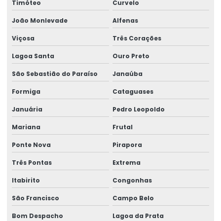
Timóteo
Curvelo
João Monlevade
Alfenas
Viçosa
Três Corações
Lagoa Santa
Ouro Preto
São Sebastião do Paraíso
Janaúba
Formiga
Cataguases
Januária
Pedro Leopoldo
Mariana
Frutal
Ponte Nova
Pirapora
Três Pontas
Extrema
Itabirito
Congonhas
São Francisco
Campo Belo
Bom Despacho
Lagoa da Prata