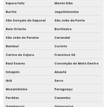
Espera Feliz
Monte Sião
Buritis
Jequitinhonha
São Gonçalo do Sapucaí
São João da Ponte
Belo Oriente
Buritizeiro
São João do Paraíso
Carandaí
Bambuí
Corinto
Carmo do Cajuru
Francisco Sá
Raul Soares
Conceição do Mato Dentro
Inhapim
Abaeté
Ibiá
Serro
Muzambinho
Paraguaçu
Perdões
Caxambu
Itambacuri
Itapecerica