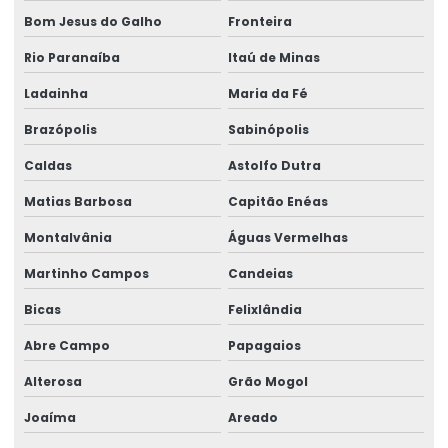
Bom Jesus do Galho
Fronteira
Rio Paranaíba
Itaú de Minas
Ladainha
Maria da Fé
Brazópolis
Sabinópolis
Caldas
Astolfo Dutra
Matias Barbosa
Capitão Enéas
Montalvânia
Águas Vermelhas
Martinho Campos
Candeias
Bicas
Felixlândia
Abre Campo
Papagaios
Alterosa
Grão Mogol
Joaíma
Areado