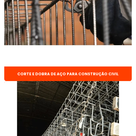
Cantoneira aço
Chapa fina frio
Chapa fina frio preço
Chapa fina quente
Chapa lisa preço
Chapa xadrez aço
Chapa xadrez de ferro
CORTE E DOBRA DE AÇO PARA CONSTRUÇÃO CIVIL
Chapas lisas galvanizadas
Cobertura metálica para galpão
Comprar vergalhão
Corte e dobra
Corte e dobra de aço