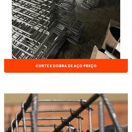
Arame solda mig
Arame solda mig 0 8
Arame solda mig 1 0
Arame solda mig 1 0 15kg
Arame solda mig com gás
Arame solda mig sem gás
CORTE E DOBRA DE AÇO PREÇO
Barra chata 3 8
Barra mecânica 1 2
Barra redonda
Barra de vergalhão
Barra de vergalhão 3 8