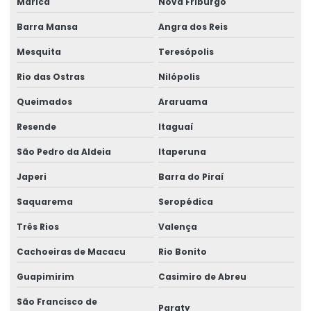
Maricá
Nova Friburgo
Estrutura metálica industrial
Barra Mansa
Angra dos Reis
Fornecedor de estrutura metálica
Mesquita
Teresópolis
Fornecedor de lajes treliçadas
Rio das Ostras
Nilópolis
Fornecedor de solda
Queimados
Araruama
Fornecedor de treliça
Resende
Itaguaí
Fornecedor de tubos de aço
São Pedro da Aldeia
Itaperuna
Fornecedor de vergalhão
Japeri
Barra do Piraí
Fornecedor viga de aço
Saquarema
Seropédica
Fornecedores arame mig
Três Rios
Valença
Fornecedores de tubos quadrados
Cachoeiras de Macacu
Rio Bonito
Guapimirim
Casimiro de Abreu
Fornecedores de tubos retangulares
São Francisco de
Malha pop gerdau
Paraty