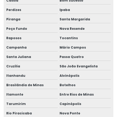
Cássia
Bom Sucesso
Perdizes
Ipaba
Piranga
Santa Margarida
Poço Fundo
Nova Resende
Raposos
Tocantins
Campanha
Mário Campos
Santa Juliana
Passa Quatro
Cruzília
São João Evangelista
Itanhandu
Alvinópolis
Brasilândia de Minas
Botelhos
Itamonte
Entre Rios de Minas
Tarumirim
Capinópolis
Rio Piracicaba
Nova Ponte