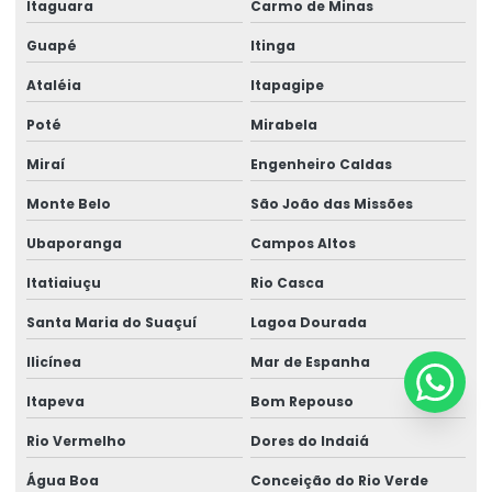
Itaguara
Carmo de Minas
Guapé
Itinga
Ataléia
Itapagipe
Poté
Mirabela
Miraí
Engenheiro Caldas
Monte Belo
São João das Missões
Ubaporanga
Campos Altos
Itatiaiuçu
Rio Casca
Santa Maria do Suaçuí
Lagoa Dourada
Ilicínea
Mar de Espanha
Itapeva
Bom Repouso
Rio Vermelho
Dores do Indaiá
Água Boa
Conceição do Rio Verde