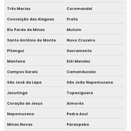
Três Marias
Coromandel
Conceição das Alagoas
Prata
Rio Pardo de Minas
Mutum
Santo Antônio do Monte
Novo Cruzeiro
Pitangui
Sacramento
Mantena
Elói Mendes
Campos Gerais
Camanducaia
São José da Lapa
São João Nepomuceno
Jacutinga
Tupaciguara
Coração de Jesus
Aimorés
Nepomuceno
Pedra Azul
Minas Novas
Paraopeba