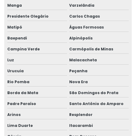
Manga
Varzelândia
Presidente Olegário
Carlos Chagas
Matipó
Águas Formosas
Baependi
Alpinópolis
Campina Verde
Carmópolis de Minas
Luz
Malacacheta
Urucuia
Peçanha
Rio Pomba
Nova Era
Borda da Mata
São Domingos do Prata
Padre Paraíso
Santo Antônio do Amparo
Arinos
Resplendor
Lima Duarte
Itacarambi