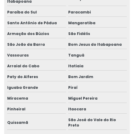
Itabapoana
Malha pop para laje
Paraíba do Sul
Paracambi
Malha pop preço
Santo Antônio de Pádua
Mangaratiba
Perfil metálico i
Armação dos Búzios
São Fidélis
Perfil metálico u
São João da Barra
Bom Jesus do Itabapoana
Vassouras
Tanguá
Perfil metálico w valor
Arraial do Cabo
Itatiaia
Perfil pudc
Paty do Alferes
Bom Jardim
Perfis metálicos
Iguaba Grande
Piraí
Perfis metálicos gerdau
Miracema
Miguel Pereira
Perfis metálicos para pilares
Pinheiral
Itaocara
Perfis metálicos para vigas
São José do Vale do Rio
Quissamã
Preto
Preço vergalhão 10mm