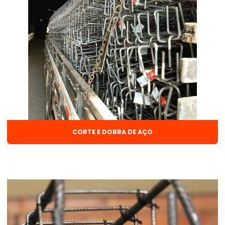
Corte e dobra de aço para construção civil
Corte e dobra de aço na obra
Corte e dobra de aço preço
Corte e dobra de ferragens
Corte e dobra de vergalhão
Custo galpão estrutura metálica
CORTE E DOBRA DE AÇO
Disco de desbaste para ferro
Discos de corte
Distribuidor de arame de solda
Distribuidor de arame de solda mig
Distribuidor de arames e pregos