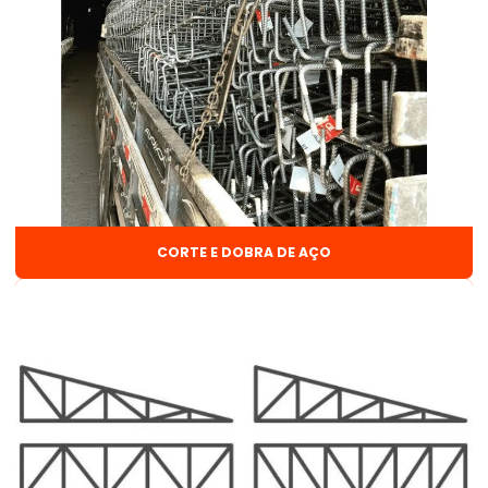
Corte e dobra de aço na obra
Corte e dobra de aço preço
Corte e dobra de ferragens
Corte e dobra de vergalhão
Custo galpão estrutura metálica
CORTE E DOBRA DE AÇO
Disco de desbaste para ferro
Discos de corte
Distribuidor de arame de solda
Distribuidor de arame de solda mig
Distribuidor de arames e pregos
Distribuidor de discos de corte