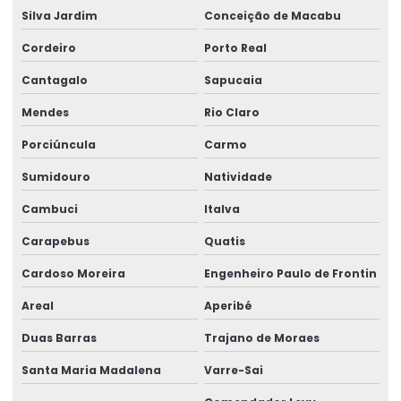
Silva Jardim
Conceição de Macabu
Produtos de serralheria
Cordeiro
Porto Real
Serviço de serralheiro
Cantagalo
Sapucaia
Tela soldada nervurada
Mendes
Rio Claro
Tela soldada preço
Porciúncula
Carmo
Tela soldada preço por metro
Sumidouro
Natividade
Tela soldada q 61 preço
Cambuci
Italva
Tela soldada q 92
Carapebus
Quatis
Tela soldada valor
Cardoso Moreira
Engenheiro Paulo de Frontin
Treliça nervurada
Areal
Aperibé
Tubo de aço quadrado
Duas Barras
Trajano de Moraes
Tubo de aço redondo
Santa Maria Madalena
Varre-Sai