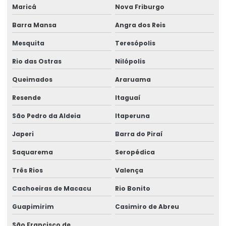
Maricá
Nova Friburgo
Fornecedor de estrutura metálica
Barra Mansa
Angra dos Reis
Fornecedor de lajes treliçadas
Mesquita
Teresópolis
Fornecedor de solda
Rio das Ostras
Nilópolis
Fornecedor de treliça
Queimados
Araruama
Fornecedor de tubos de aço
Resende
Itaguaí
Fornecedor de vergalhão
São Pedro da Aldeia
Itaperuna
Fornecedor viga de aço
Japeri
Barra do Piraí
Fornecedores arame mig
Saquarema
Seropédica
Fornecedores de tubos quadrados
Três Rios
Valença
Fornecedores de tubos retangulares
Cachoeiras de Macacu
Rio Bonito
Malha pop gerdau
Guapimirim
Casimiro de Abreu
São Francisco de