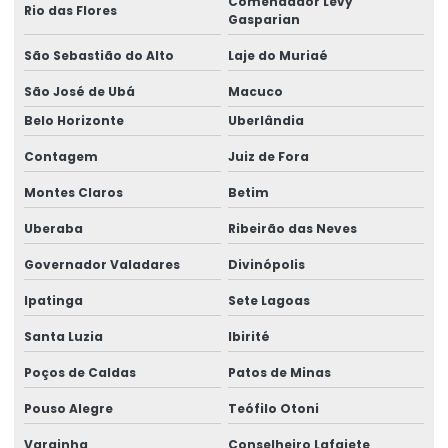
Tubo de aço retangular
Comendador Levy
Rio das Flores
Gasparian
Tubo quadrado
São Sebastião do Alto
Laje do Muriaé
Tubo quadrado de aço
São José de Ubá
Macuco
Valor perfil metálico
Belo Horizonte
Uberlândia
Contagem
Juiz de Fora
Montes Claros
Betim
Uberaba
Ribeirão das Neves
Governador Valadares
Divinópolis
Ipatinga
Sete Lagoas
Santa Luzia
Ibirité
Poços de Caldas
Patos de Minas
Pouso Alegre
Teófilo Otoni
Varginha
Conselheiro Lafaiete