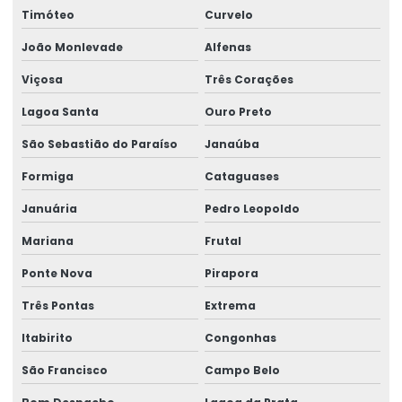
Timóteo
Curvelo
João Monlevade
Alfenas
Viçosa
Três Corações
Lagoa Santa
Ouro Preto
São Sebastião do Paraíso
Janaúba
Formiga
Cataguases
Januária
Pedro Leopoldo
Mariana
Frutal
Ponte Nova
Pirapora
Três Pontas
Extrema
Itabirito
Congonhas
São Francisco
Campo Belo