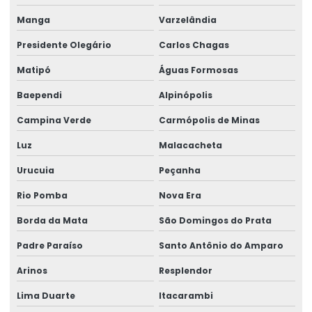
Manga
Varzelândia
Presidente Olegário
Carlos Chagas
Matipó
Águas Formosas
Baependi
Alpinópolis
Campina Verde
Carmópolis de Minas
Luz
Malacacheta
Urucuia
Peçanha
Rio Pomba
Nova Era
Borda da Mata
São Domingos do Prata
Padre Paraíso
Santo Antônio do Amparo
Arinos
Resplendor
Lima Duarte
Itacarambi