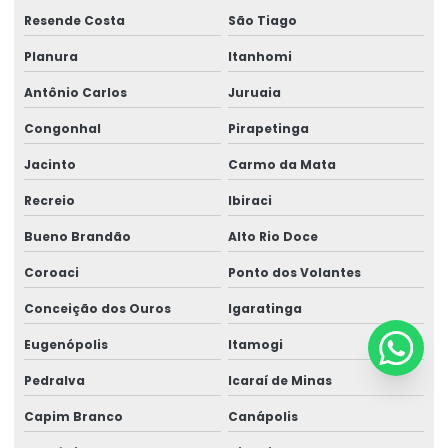
Resende Costa
São Tiago
Planura
Itanhomi
Antônio Carlos
Juruaia
Congonhal
Pirapetinga
Jacinto
Carmo da Mata
Recreio
Ibiraci
Bueno Brandão
Alto Rio Doce
Coroaci
Ponto dos Volantes
Conceição dos Ouros
Igaratinga
Eugenópolis
Itamogi
Pedralva
Icaraí de Minas
Capim Branco
Canápolis