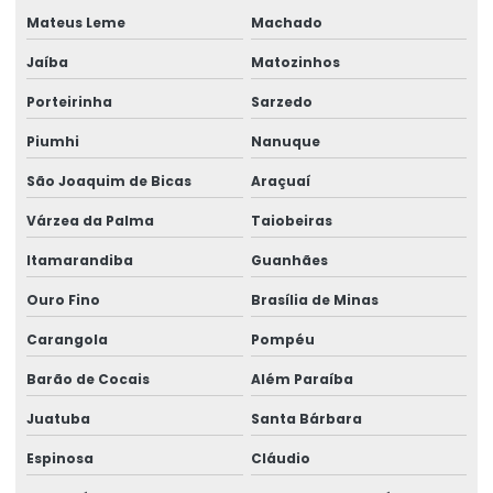
Mateus Leme
Machado
Jaíba
Matozinhos
Porteirinha
Sarzedo
Piumhi
Nanuque
São Joaquim de Bicas
Araçuaí
Várzea da Palma
Taiobeiras
Itamarandiba
Guanhães
Ouro Fino
Brasília de Minas
Carangola
Pompéu
Barão de Cocais
Além Paraíba
Juatuba
Santa Bárbara
Espinosa
Cláudio