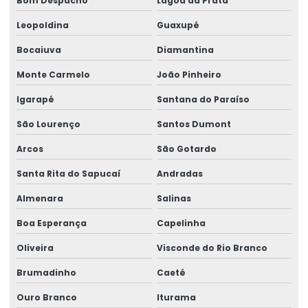
Bom Despacho
Lagoa da Prata
Leopoldina
Guaxupé
Bocaiuva
Diamantina
Monte Carmelo
João Pinheiro
Igarapé
Santana do Paraíso
São Lourenço
Santos Dumont
Arcos
São Gotardo
Santa Rita do Sapucaí
Andradas
Almenara
Salinas
Boa Esperança
Capelinha
Oliveira
Visconde do Rio Branco
Brumadinho
Caeté
Ouro Branco
Iturama