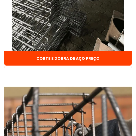
Arame solda mig 0 8
Arame solda mig 1 0
Arame solda mig 1 0 15kg
Arame solda mig com gás
Arame solda mig sem gás
CORTE E DOBRA DE AÇO PREÇO
Barra chata 3 8
Barra mecânica 1 2
Barra redonda
Barra de vergalhão
Barra de vergalhão 3 8
Cantoneira aço