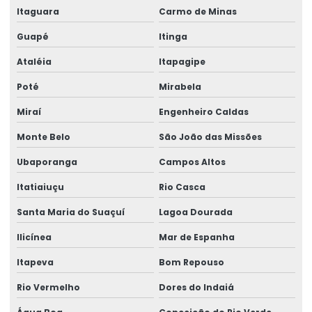
Itaguara
Carmo de Minas
Guapé
Itinga
Ataléia
Itapagipe
Poté
Mirabela
Miraí
Engenheiro Caldas
Monte Belo
São João das Missões
Ubaporanga
Campos Altos
Itatiaiuçu
Rio Casca
Santa Maria do Suaçuí
Lagoa Dourada
Ilicínea
Mar de Espanha
Itapeva
Bom Repouso
Rio Vermelho
Dores do Indaiá