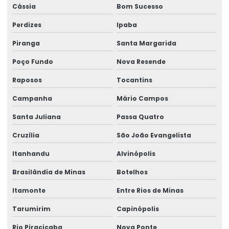
Cássia
Bom Sucesso
Perdizes
Ipaba
Piranga
Santa Margarida
Poço Fundo
Nova Resende
Raposos
Tocantins
Campanha
Mário Campos
Santa Juliana
Passa Quatro
Cruzília
São João Evangelista
Itanhandu
Alvinópolis
Brasilândia de Minas
Botelhos
Itamonte
Entre Rios de Minas
Tarumirim
Capinópolis
Rio Piracicaba
Nova Ponte