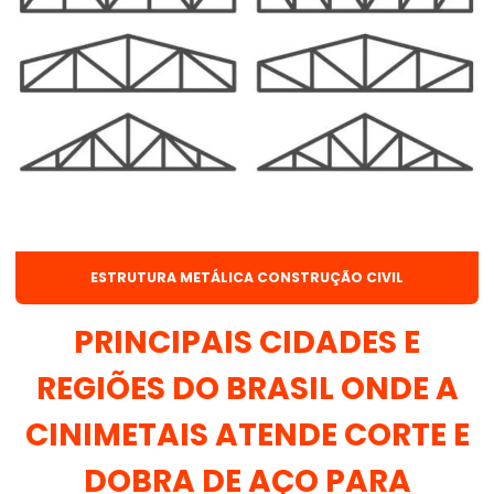
Distribuidor de discos de corte e desbaste
Distribuidor de solda mig
Distribuidor de tubos de aço
Distribuidor de tubos de aço carbono
Distribuidor de tubos galvanizados
Distribuidor de vergalhão
ESTRUTURA METÁLICA CONSTRUÇÃO CIVIL
Distribuidora arame mig
Distribuidora de arame recozido sp
PRINCIPAIS CIDADES E
Distribuidora de solda mig
REGIÕES DO BRASIL ONDE A
Distribuidora de tela soldada
CINIMETAIS ATENDE CORTE E
Distribuidora de treliça
DOBRA DE AÇO PARA
Distribuidora de tubo quadrado