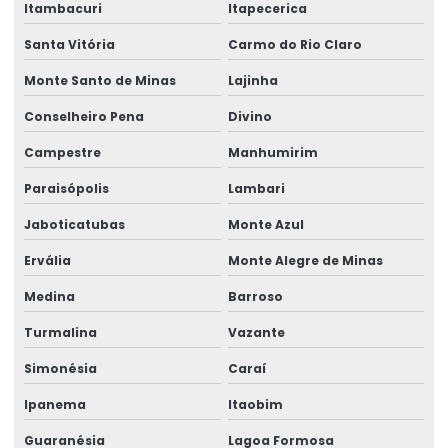
Itambacuri
Itapecerica
Santa Vitória
Carmo do Rio Claro
Monte Santo de Minas
Lajinha
Conselheiro Pena
Divino
Campestre
Manhumirim
Paraisópolis
Lambari
Jaboticatubas
Monte Azul
Ervália
Monte Alegre de Minas
Medina
Barroso
Turmalina
Vazante
Simonésia
Caraí
Ipanema
Itaobim
Guaranésia
Lagoa Formosa