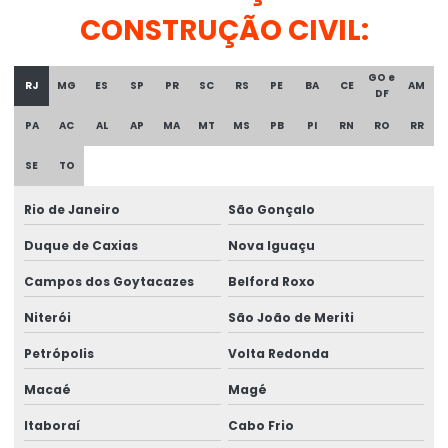
CONSTRUÇÃO CIVIL:
Distribuidora de tubos de aço
Distribuidora de tubos galvanizados
GO e
RJ
MG
ES
SP
PR
SC
RS
PE
BA
CE
AM
DF
Empresa de estrutura metálica
PA
AC
AL
AP
MA
MT
MS
PB
PI
RN
RO
RR
Empresa de perfil metálico
SE
TO
Empresa que faz estrutura metálica
Rio de Janeiro
São Gonçalo
Estrutura metálica construção
Duque de Caxias
Nova Iguaçu
Estrutura metálica construção civil
Campos dos Goytacazes
Belford Roxo
Estrutura metálica galpão
Niterói
São João de Meriti
Estrutura metálica galpão industrial
Petrópolis
Volta Redonda
Estrutura metálica galpão valor
Macaé
Magé
Itaboraí
Cabo Frio
Estrutura metálica industrial