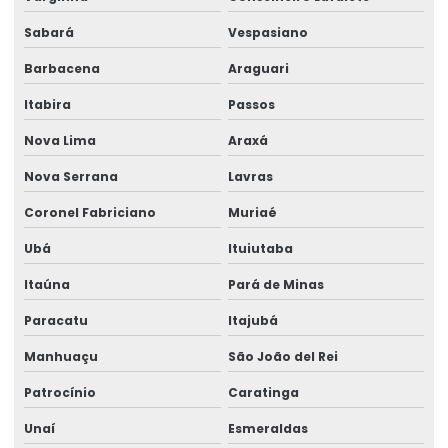
Sabará
Vespasiano
Barbacena
Araguari
Itabira
Passos
Nova Lima
Araxá
Nova Serrana
Lavras
Coronel Fabriciano
Muriaé
Ubá
Ituiutaba
Itaúna
Pará de Minas
Paracatu
Itajubá
Manhuaçu
São João del Rei
Patrocínio
Caratinga
Unaí
Esmeraldas